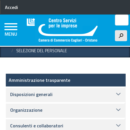
Menu profilo utente
Salta
Accedi
al
contenuto
Cerca
principale
MENU
h
HOME
AMMINISTRAZIONE TRASPARENTE
SELEZIONE DEL PERSONALE
Amministrazione trasparente
Amministrazione trasparente
Disposizioni generali
Organizzazione
Consulenti e collaboratori