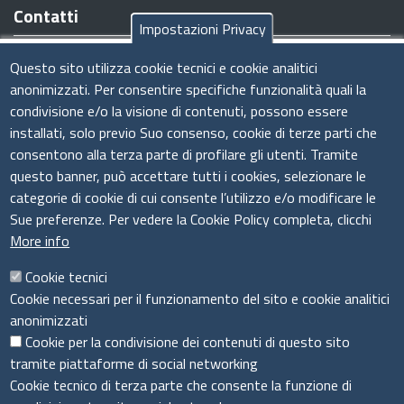
Contatti
Impostazioni Privacy
Sede legale/operativa:
Viale Armando Diaz n. 221 - 09126
Questo sito utilizza cookie tecnici e cookie analitici
Cagliari (CA)
anonimizzati. Per consentire specifiche funzionalità quali la
Tel:
070.34961
condivisione e/o la visione di contenuti, possono essere
Codice Fiscale e Partita IVA:
03011440926
installati, solo previo Suo consenso, cookie di terze parti che
E-Mail
:
amministrazione@csimprese.it
consentono alla terza parte di profilare gli utenti. Tramite
Pec:
amministrazione@pec.csimprese.it
questo banner, può accettare tutti i cookies, selezionare le
Sito web:
www.csimprese.it
categorie di cookie di cui consente l’utilizzo e/o modificare le
Sue preferenze. Per vedere la Cookie Policy completa, clicchi
More info
Cookie tecnici
Cookie necessari per il funzionamento del sito e cookie analitici
Seguici su
anonimizzati
Cookie per la condivisione dei contenuti di questo sito
tramite piattaforme di social networking
Cookie tecnico di terza parte che consente la funzione di
Sito web