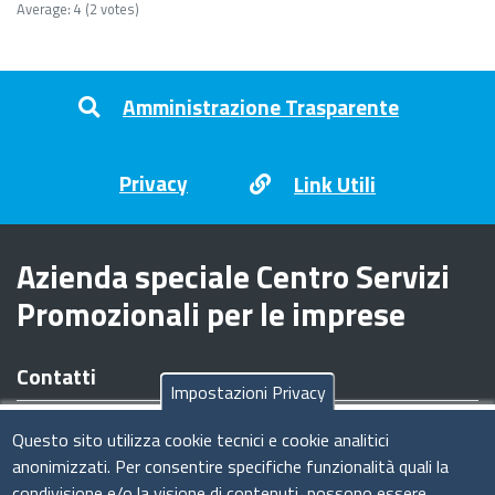
Average:
4
(
2
votes)
Footer menu
Amministrazione Trasparente
Privacy
Link Utili
Azienda speciale Centro Servizi
Promozionali per le imprese
Contatti
Impostazioni Privacy
Sede legale/operativa:
Viale Armando Diaz n. 221 - 09126
Questo sito utilizza cookie tecnici e cookie analitici
Cagliari (CA)
anonimizzati. Per consentire specifiche funzionalità quali la
Tel:
070.34961
condivisione e/o la visione di contenuti, possono essere