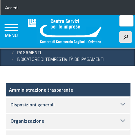
Menu profilo utente
Salta
Accedi
al
contenuto
Cerca
principale
MENU
h
HOME
AMMINISTRAZIONE TRASPARENTE
PAGAMENTI
INDICATORE DI TEMPESTIVITÀ DEI PAGAMENTI
Amministrazione trasparente
Amministrazione trasparente
Disposizioni generali
Organizzazione