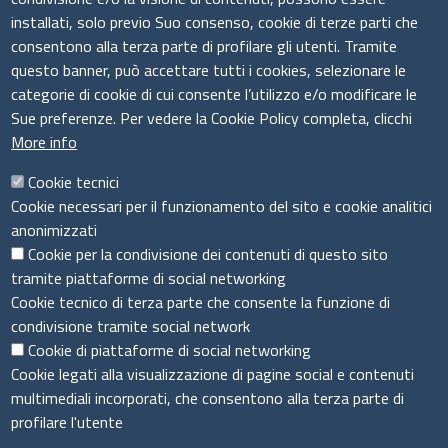
Codice Fiscale e Partita IVA:
03011440926
installati, solo previo Suo consenso, cookie di terze parti che
E-Mail
:
amministrazione@csimprese.it
consentono alla terza parte di profilare gli utenti. Tramite
Pec:
amministrazione@pec.csimprese.it
questo banner, può accettare tutti i cookies, selezionare le
Sito web:
www.csimprese.it
categorie di cookie di cui consente l’utilizzo e/o modificare le
Sue preferenze. Per vedere la Cookie Policy completa, clicchi
More info
Cookie tecnici
Cookie necessari per il funzionamento del sito e cookie analitici
Seguici su
anonimizzati
Cookie per la condivisione dei contenuti di questo sito
tramite piattaforme di social networking
Cookie tecnico di terza parte che consente la funzione di
Sito web
condivisione tramite social network
Cookie di piattaforme di social networking
Accesso riservato
Cookie legati alla visualizzazione di pagine social e contenuti
Mappa del sito
multimediali incorporati, che consentono alla terza parte di
profilare l'utente