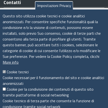
Contatti
Impostazioni Privacy
Sede legale/operativa:
Viale Armando Diaz n. 221 - 09126
Questo sito utilizza cookie tecnici e cookie analitici
Cagliari (CA)
anonimizzati. Per consentire specifiche funzionalità quali la
Tel:
070.34961
condivisione e/o la visione di contenuti, possono essere
Codice Fiscale e Partita IVA:
03011440926
installati, solo previo Suo consenso, cookie di terze parti che
E-Mail
:
amministrazione@csimprese.it
consentono alla terza parte di profilare gli utenti. Tramite
Pec:
amministrazione@pec.csimprese.it
questo banner, può accettare tutti i cookies, selezionare le
Sito web:
www.csimprese.it
categorie di cookie di cui consente l’utilizzo e/o modificare le
Sue preferenze. Per vedere la Cookie Policy completa, clicchi
More info
Cookie tecnici
Cookie necessari per il funzionamento del sito e cookie analitici
Seguici su
anonimizzati
Cookie per la condivisione dei contenuti di questo sito
tramite piattaforme di social networking
Cookie tecnico di terza parte che consente la funzione di
Sito web
condivisione tramite social network