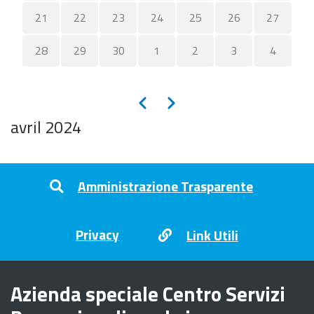
21
22
23
24
25
26
27
28
29
30
1
2
3
4
Pagination
Précédent
Suivant
avril 2024
Footer menu
Amministrazione Trasparente
Privacy
Link Utili
Azienda speciale Centro Servizi