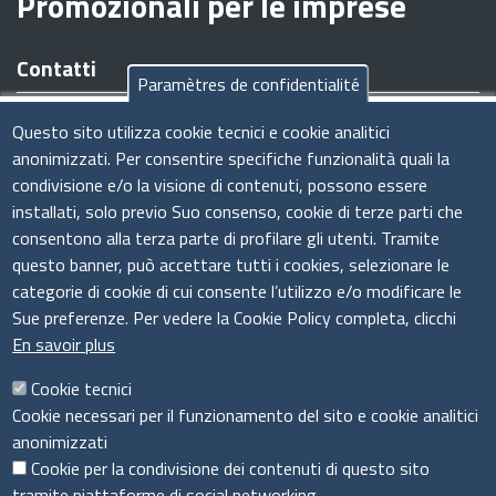
Promozionali per le imprese
Contatti
Paramètres de confidentialité
Sede legale/operativa:
Viale Armando Diaz n. 221 - 09126
Questo sito utilizza cookie tecnici e cookie analitici
Cagliari (CA)
anonimizzati. Per consentire specifiche funzionalità quali la
Tel:
070.34961
condivisione e/o la visione di contenuti, possono essere
Codice Fiscale e Partita IVA:
03011440926
installati, solo previo Suo consenso, cookie di terze parti che
E-Mail
:
amministrazione@csimprese.it
consentono alla terza parte di profilare gli utenti. Tramite
Pec:
amministrazione@pec.csimprese.it
questo banner, può accettare tutti i cookies, selezionare le
Sito web:
www.csimprese.it
categorie di cookie di cui consente l’utilizzo e/o modificare le
Sue preferenze. Per vedere la Cookie Policy completa, clicchi
En savoir plus
Cookie tecnici
Cookie necessari per il funzionamento del sito e cookie analitici
Seguici su
anonimizzati
Cookie per la condivisione dei contenuti di questo sito
tramite piattaforme di social networking